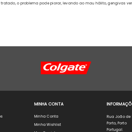
r tratado, o problema pode piorar, levando ao mau hálito, gengivas v
MINHA CONTA
INFORMAÇÕ
os
Minha Conta
Rua João de 
Porto, Porto
s
Minha Wishlist
Portugal.