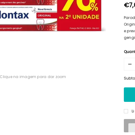
€7,
Parod
Origi
e pre
gengi
Quan
Clique na imagem para dar zoom
Subto
L