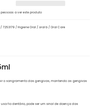
pessoas a ver este produto
/
7253179
/
Higiene Oral
/
oral b
/
Oral Care
IFC
tone Forte BD Trio 2 = 3
5ml
€43,40
€42,01
venir o sangramento das gengivas, mantendo as gengivas
usa fio dentário, pode ser um sinal de doença das