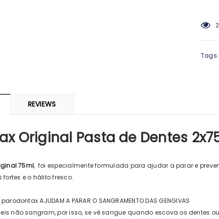
2
-0%
Tags:
REVIEWS
ARMA
SVR
 Piolhos Loção
SVR Spirial Deo Duche 400Ml +
Cisti
ax Original Pasta de Dentes 2x7
 125ml + Pente
Refill
69
€14,23
iginal 75ml
, foi especialmente formulada para ajudar a parar e pre
fortes e o hálito fresco.
S parodontax AJUDAM A PARAR O SANGRAMENTO DAS GENGIVAS
is não sangram, por isso, se vê sangue quando escova os dentes ou 