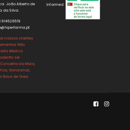
ca: João Alberto de
Infarmed.
.
a da Silva.
1 914526519
e@hiperfarma.pt
s nossos clientes
camentos Não
ceita Médica
oderão ser
 Concelho da Maia,
inhos, Gondomar,
la Nova de Gaia.