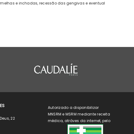
ermelhas e inchadas, recessão das gengivas e eventual
ES
Autorizado a disponibilizar
MNSRM e MSRM mediante receita
Deus, 22
médica, atráves da internet, pelo