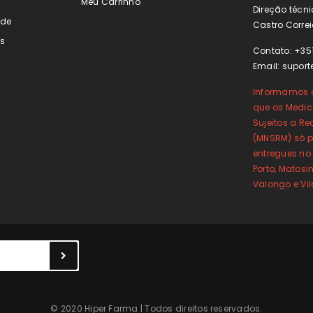
s
Meu Carrinho
Direção técni
ade
Castro Correi
s
Contato: +35
Email:
suport
Informamos o
que os Medi
Sujeitos a Re
(MNSRM) só p
entregues no
Porto, Matos
Valongo e Vi
© 2020 Hiper Farma | Todos direitos reservados.