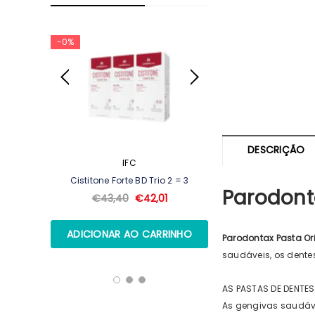
-0%
DESCRIÇÃO
IFC
ARKOPH
Ml +
Cistitone Forte BD Trio 2 = 3
Arkopharma Stop
Parodont
100ml + Shampoo
€43,40
€42,01
€15,
Parodontax Pasta Or
saudáveis, os dentes 
AS PASTAS DE DENTE
As gengivas saudáve