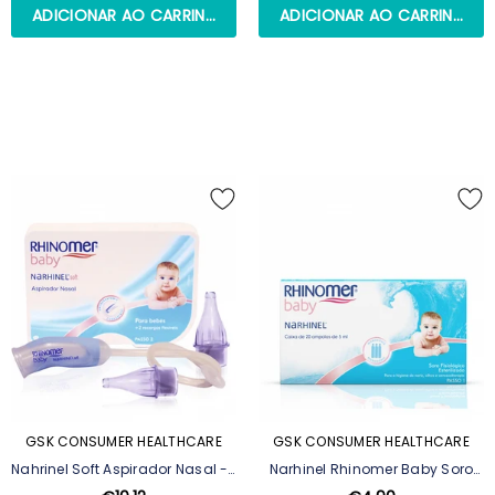
ADICIONAR AO CARRINHO
ADICIONAR AO CARRINHO
GSK CONSUMER HEALTHCARE
GSK CONSUMER HEALTHCARE
Nahrinel Soft Aspirador Nasal - 1
Narhinel Rhinomer Baby Soro
Aspirador + 2 Recargas
Fisiológico - 20 Ampolas X 5 Ml