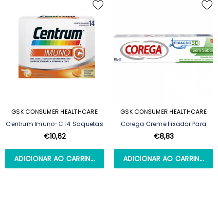
GSK CONSUMER HEALTHCARE
GSK CONSUMER HEALTHCARE
Centrum Imuno-C 14 Saquetas
Corega Creme Fixador Para
Prótese Dentária Sem Sabor -
€10,62
€8,83
40g
ADICIONAR AO CARRINHO
ADICIONAR AO CARRINHO