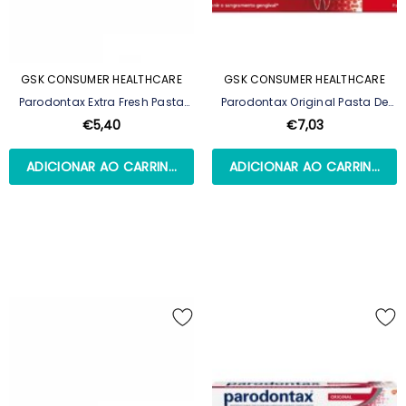
GSK CONSUMER HEALTHCARE
GSK CONSUMER HEALTHCARE
Parodontax Extra Fresh Pasta
Parodontax Original Pasta De
Dentífrica - 75 Ml
Dentes 2x75ml
€5,40
€7,03
ADICIONAR AO CARRINHO
ADICIONAR AO CARRINHO