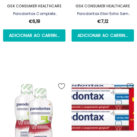
GSK CONSUMER HEALTHCARE
GSK CONSUMER HEALTHCARE
Parodontax Complete
Parodontax Elixir Extra Sem
Protection Pasta Dent Extra Fresh
Álcool - 300 Ml
€6,18
€7,12
75ml
ADICIONAR AO CARRINHO
ADICIONAR AO CARRINHO