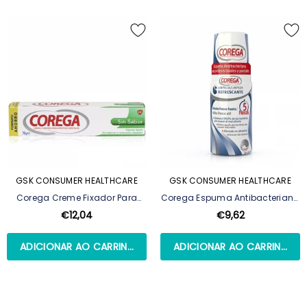
GSK CONSUMER HEALTHCARE
GSK CONSUMER HEALTHCARE
Corega Creme Fixador Para
Corega Espuma Antibacteriana
Prótese Dentária Sem Sabor -
Para Limpeza Da Prótese - 125ml
€12,04
€9,62
70g
ADICIONAR AO CARRINHO
ADICIONAR AO CARRINHO