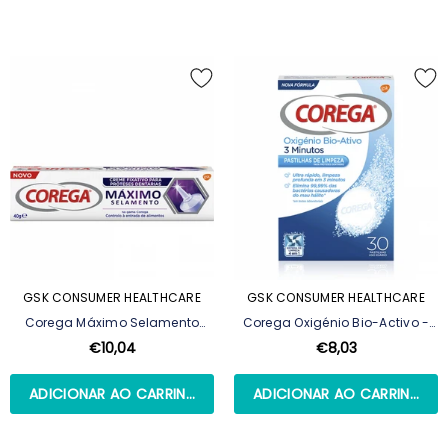
GSK CONSUMER HEALTHCARE
GSK CONSUMER HEALTHCARE
Corega Máximo Selamento
Corega Oxigénio Bio-Activo -
Creme Fixador Para Prótese
30 Pastilhas
€10,04
€8,03
Dentária - 40 G
ADICIONAR AO CARRINHO
ADICIONAR AO CARRINHO