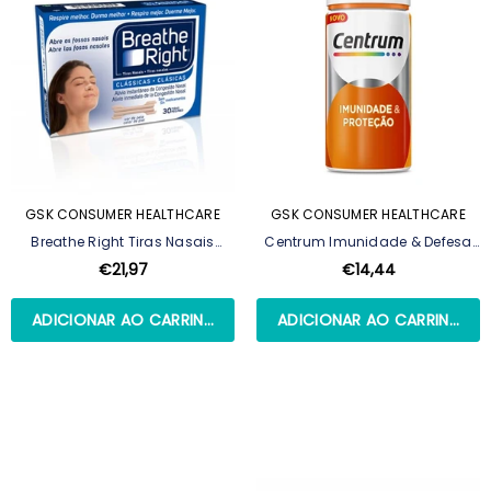
GSK CONSUMER HEALTHCARE
GSK CONSUMER HEALTHCARE
Breathe Right Tiras Nasais
Centrum Imunidade & Defesa
Clássicas Tam.G 30 Tiras
60 Cápsulas
€21,97
€14,44
ADICIONAR AO CARRINHO
ADICIONAR AO CARRINHO