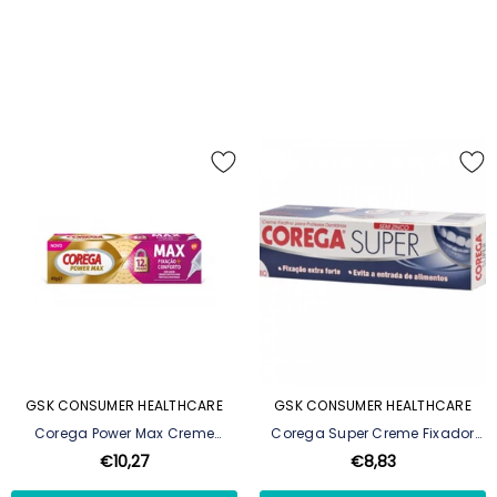
GSK CONSUMER HEALTHCARE
GSK CONSUMER HEALTHCARE
Corega Power Max Creme
Corega Super Creme Fixador
Fixador Máximo Conforto 40g
Prótese Dent 40g
€10,27
€8,83