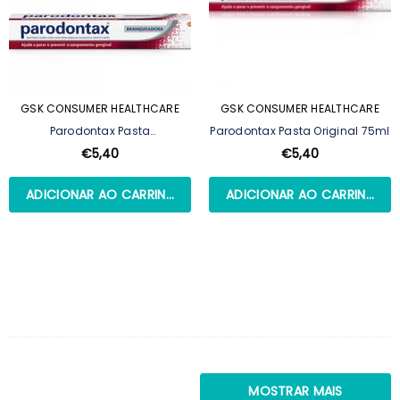
GSK CONSUMER HEALTHCARE
GSK CONSUMER HEALTHCARE
Parodontax Pasta
Parodontax Pasta Original 75ml
Branqueadora - 75 Ml
€5,40
€5,40
ADICIONAR AO CARRINHO
ADICIONAR AO CARRINHO
MOSTRAR MAIS