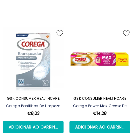
GSK CONSUMER HEALTHCARE
GSK CONSUMER HEALTHCARE
Corega Pastilhas De Limpeza
Corega Power Max Creme De
Branqueadora Para Prótese
Fixação E Conforto 70g
€8,03
€14,28
Dentária - 30 Tabletes
ADICIONAR AO CARRINHO
ADICIONAR AO CARRINHO