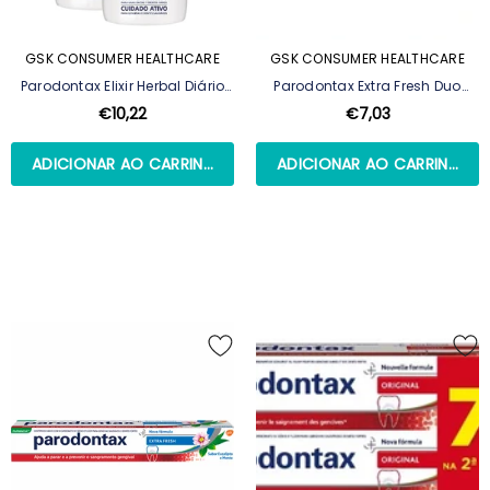
GSK CONSUMER HEALTHCARE
GSK CONSUMER HEALTHCARE
Parodontax Elixir Herbal Diário
Parodontax Extra Fresh Duo
2x500ml
Pasta Dentífrica 2x75ml
€10,22
€7,03
ADICIONAR AO CARRINHO
ADICIONAR AO CARRINHO