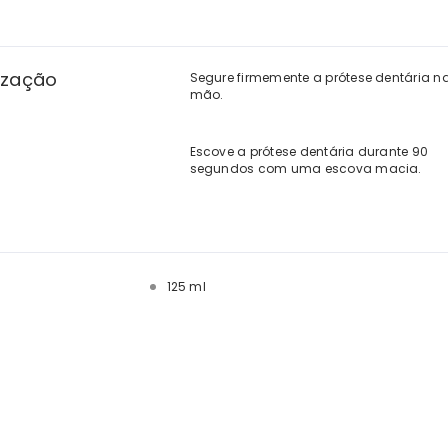
ização
Segure firmemente a prótese dentária n
mão.
Escove a prótese dentária durante 90
segundos com uma escova macia.
125 ml