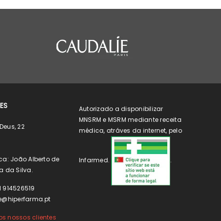
ES
Autorizado a disponibilizar
MNSRM e MSRM mediante receita
Deus, 22
médica, atráves da internet, pelo
ca: João Alberto de
Infarmed.
.
a da Silva.
1 914526519
e@hiperfarma.pt
s nossos clientes