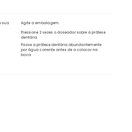
a sua
Agite a embalagem.
Pressione 2 vezes o doseador sobre a prótese
dentária.
Passe a prótese dentária abundantemente
por água corrente antes de a colocar na
boca.