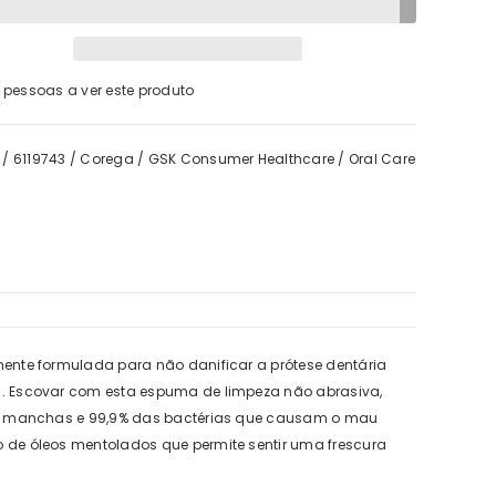
pessoas a ver este produto
/
6119743
/
Corega
/
GSK Consumer Healthcare
/
Oral Care
IFC
tone Forte BD Trio 2 = 3
€43,40
€42,01
mente formulada para não danificar a prótese dentária
s. Escovar com esta espuma de limpeza não abrasiva,
as manchas e 99,9% das bactérias que causam o mau
de óleos mentolados que permite sentir uma frescura