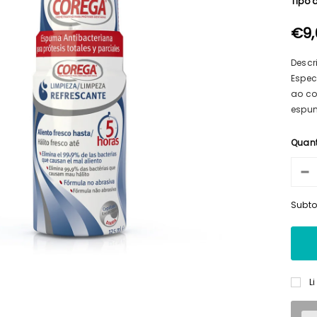
Tipo 
€9,
Descr
Espec
ao co
espum
Quan
Subto
L