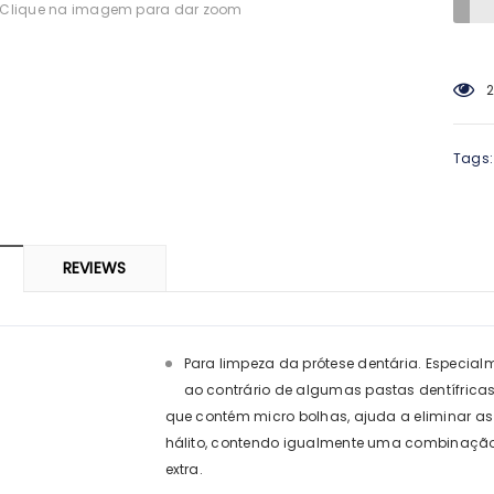
Clique na imagem para dar zoom
-0%
2
Tags:
ARMA
SVR
REVIEWS
 Piolhos Loção
SVR Spirial Deo Duche 400Ml +
Cisti
 125ml + Pente
Refill
69
€14,23
Para limpeza da prótese dentária. Especial
ao contrário de algumas pastas dentífrica
que contém micro bolhas, ajuda a eliminar 
hálito, contendo igualmente uma combinação 
extra.