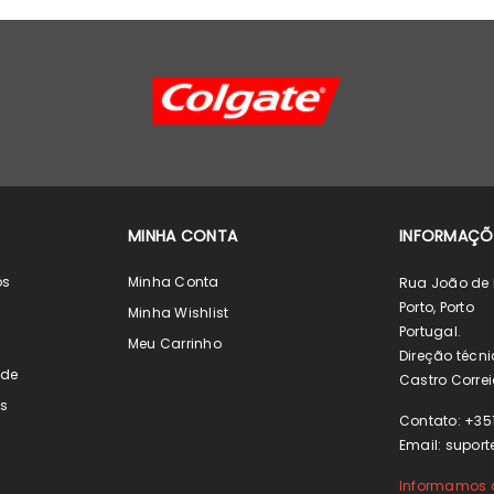
MINHA CONTA
INFORMAÇÕ
os
Minha Conta
Rua João de 
Porto, Porto
s
Minha Wishlist
Portugal.
s
Meu Carrinho
Direção técni
ade
Castro Correi
s
Contato: +35
Email:
suport
Informamos o