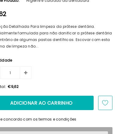
de Produto:
Higiene e cuidado da dentadura
62
ição Detalhada Para limpeza da prótese dentária.
ialmente formulada para não danificar a prótese dentária
ntrário de algumas pastas dentífricas. Escovar com esta
a de limpeza não...
tidade
tal:
€9,62
i e concordo com os termos e condições