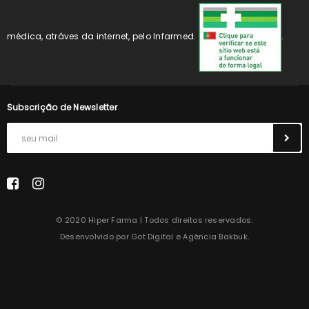
médica, atráves da internet, pelo Infarmed.
.
Subscrição de Newsletter
© 2020 Hiper Farma | Todos direitos reservados.
Desenvolvido por
Got Digital
e
Agência Bakbuk
.