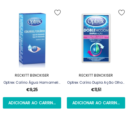
RECKITT BENCKISER
RECKITT BENCKISER
Optrex Colírio Água Hamamelis
Optrex Colírio Dupla Ação Olhos
10ml
Secos 10ml
€9,25
€11,51
ADICIONAR AO CARRINHO
ADICIONAR AO CARRINHO