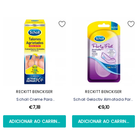
RECKITT BENCKISER
RECKITT BENCKISER
Scholl Creme Para
Scholl Gelactiv Almofada Para
Calcanhares Gretados - 60 Ml
Calcanhar - 2 Unidades
€7,18
€9,10
ADICIONAR AO CARRINHO
ADICIONAR AO CARRINHO