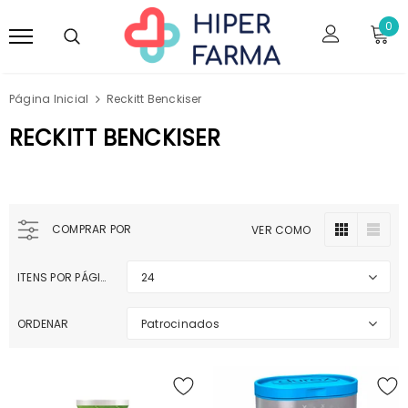
0
Página Inicial
Reckitt Benckiser
RECKITT BENCKISER
COMPRAR POR
VER COMO
ITENS POR PÁGINA
24
ORDENAR
Patrocinados