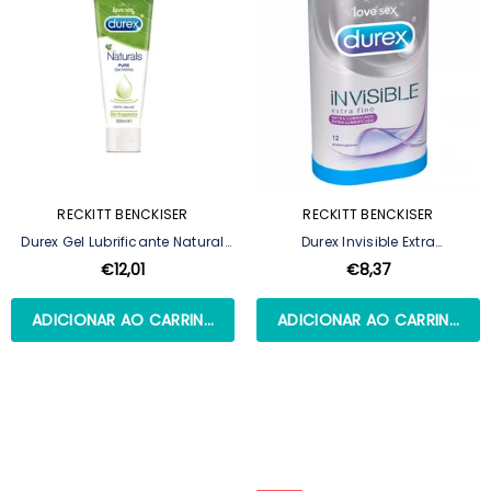
RECKITT BENCKISER
RECKITT BENCKISER
Durex Gel Lubrificante Natural
Durex Invisible Extra
100 Ml
Lubrificados - 12 Preservativos
€12,01
€8,37
ADICIONAR AO CARRINHO
ADICIONAR AO CARRINHO