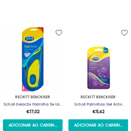
RECKITT BENCKISER
RECKITT BENCKISER
Scholl Gelactiv Palmilha De Uso
Scholl Palmilhas Gel Activ
Diário Para Mulher - Tamanho
Pontos Sensíveis
€17,02
€11,42
35.3 A 40.5 - 2 Unidades
ADICIONAR AO CARRINHO
ADICIONAR AO CARRINHO