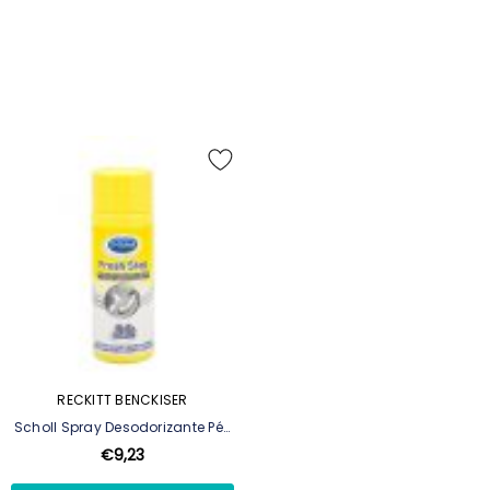
RECKITT BENCKISER
Scholl Spray Desodorizante Pés
150ml
€9,23