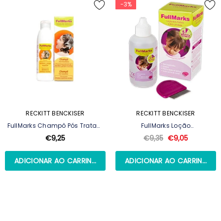
-3%
RECKITT BENCKISER
RECKITT BENCKISER
FullMarks Champô Pós Tratam
FullMarks Loção
Piolhos 150ml
Piolhos/Lêndeas 100ml
€9,25
€9,35
€9,05
ADICIONAR AO CARRINHO
ADICIONAR AO CARRINHO