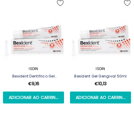
ISDIN
ISDIN
Bexident Dentífrico Gel
Bexident Gel Gengival 50ml
Tratamento Gengivas 75ml
€9,16
€10,13
ADICIONAR AO CARRINHO
ADICIONAR AO CARRINHO