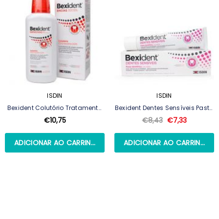
ISDIN
ISDIN
Bexident Colutório Tratamento
Bexident Dentes Sensíveis Pasta
Gengivas 250ml
75ml
€10,75
€8,43
€7,33
ADICIONAR AO CARRINHO
ADICIONAR AO CARRINHO