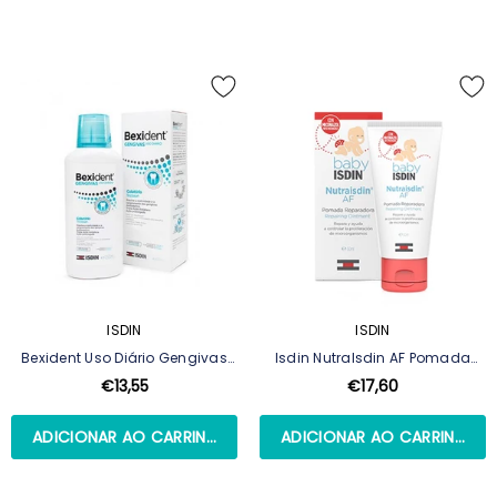
ISDIN
ISDIN
Bexident Uso Diário Gengivas
Isdin NutraIsdin AF Pomada
Colutório 500ml
Reparadora 50 Ml
€13,55
€17,60
ADICIONAR AO CARRINHO
ADICIONAR AO CARRINHO