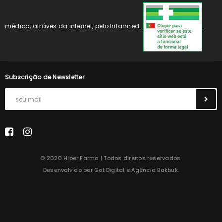
médica, atráves da internet, pelo Infarmed.
.
Subscrição de Newsletter
© 2020 Hiper Farma | Todos direitos reservados.
Desenvolvido por
Got Digital
e
Agência Bakbuk
.