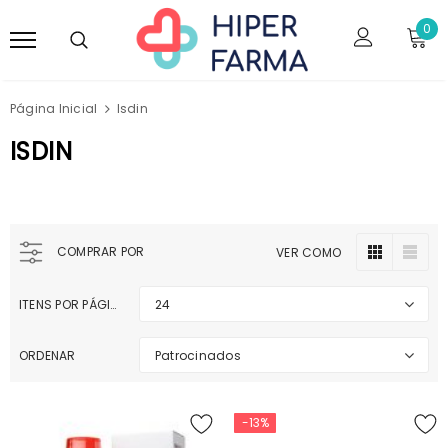
0
Página Inicial
Isdin
ISDIN
COMPRAR POR
VER COMO
ITENS POR PÁGINA
24
ORDENAR
Patrocinados
-13%