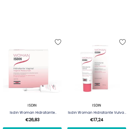
ISDIN
ISDIN
Isdin Woman Hidratante
Isdin Woman Hidratante Vulvar
Vaginal 12x6ml
30gr
€26,83
€17,24