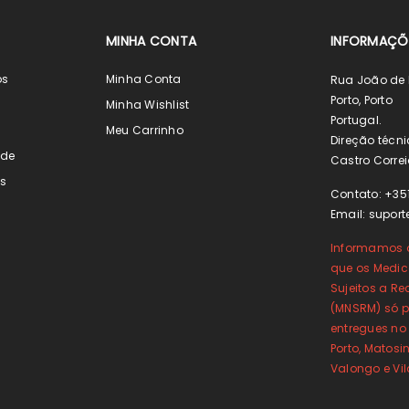
MINHA CONTA
INFORMAÇÕ
os
Minha Conta
Rua João de 
Porto, Porto
s
Minha Wishlist
Portugal.
s
Meu Carrinho
Direção técni
ade
Castro Correi
s
Contato: +35
Email:
suport
Informamos o
que os Medi
Sujeitos a Re
(MNSRM) só p
entregues no
Porto, Matos
Valongo e Vi