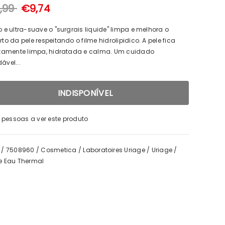
,99
€9,74
o e ultra-suave o "surgrais liquide" limpa e melhora o
to da pele respeitando o filme hidrolipidico. A pele fica
itamente limpa, hidratada e calma. Um cuidado
ável...
pessoas a ver este produto
/
7508960
/
Cosmetica
/
Laboratoires Uriage
/
Uriage
/
e Eau Thermal