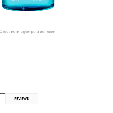
-0%
Clique na imagem para dar zoom
ARMA
SVR
 Piolhos Loção
SVR Spirial Deo Duche 400Ml +
Cisti
 125ml + Pente
Refill
69
€14,23
REVIEWS