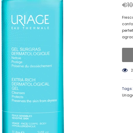
€10
Fresc
confor
perfe
agrad
2
Tags:
Uriag