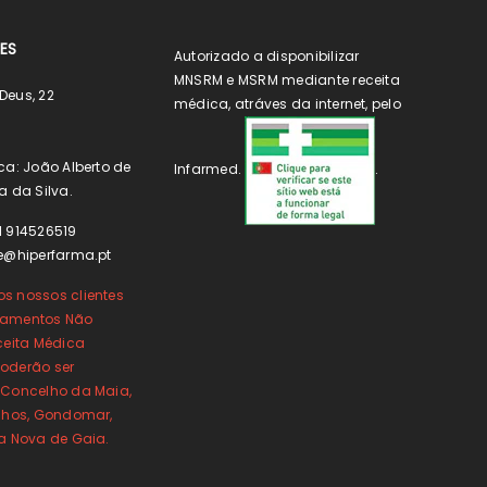
ES
Autorizado a disponibilizar
MNSRM e MSRM mediante receita
Deus, 22
médica, atráves da internet, pelo
ca: João Alberto de
Infarmed.
.
a da Silva.
1 914526519
e@hiperfarma.pt
s nossos clientes
camentos Não
ceita Médica
oderão ser
 Concelho da Maia,
inhos, Gondomar,
la Nova de Gaia.