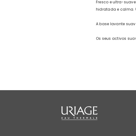
Fresco e ultra-suave 
hidratada e calma. 
A base lavante suav
Os seus activos sua