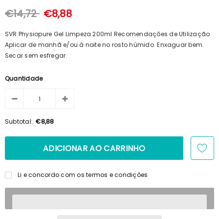
100ml + Shampoo 125ml + Pente
€15,69
€14,23
€14,72
€8,88
SVR Physiopure Gel Limpeza 200ml Recomendações de Utilização
Aplicar de manhã e/ou à noite no rosto húmido. Enxaguar bem.
Secar sem esfregar.
Quantidade
Subtotal:
€8,88
Li e concordo com os termos e condições