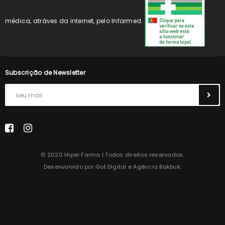
médica, atráves da internet, pelo Infarmed.
.
Subscrição de Newsletter
© 2020 Hiper Farma | Todos direitos reservados.
Desenvolvido por
Got Digital
e
Agência Bakbuk
.