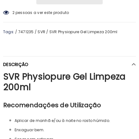
2
pessoas a ver este produto
Tags:
/
7471235
/
SVR
/
SVR Physiopure Gel Limpeza 200ml
DESCRIÇÃO
SVR Physiopure Gel Limpeza
200ml
Recomendações de Utilização
Aplicar de manhã e/ou à noite no rosto húmido.
Enxaguar bem.