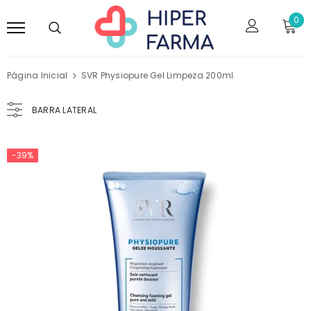
0
Página Inicial
SVR Physiopure Gel Limpeza 200ml
BARRA LATERAL
-39%