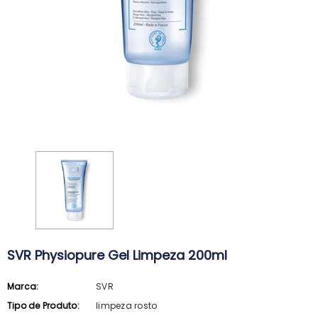
SVR Physiopure Gel Limpeza 200ml
Marca:
SVR
ARKOPHARMA
SVR
Tipo de Produto:
limpeza rosto
Arkopharma Stop Piolhos Loção
SVR Spirial Deo Duche 400Ml + R