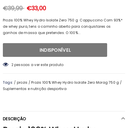
100ml + Shampoo 125ml + Pente
€15,69
€14,23
€39,99
€33,00
Prozis 100% Whey Hydro Isolate Zero 750 g Cappuccino Com 93%*
de whey pura, tens o caminho aberto para conquistares os
ganhos de massa que pretendes. O 100%...
6
pessoas a ver este produto
Tags:
/
prozis
/
Prozis 100% Whey Hydro Isolate Zero Morag 750 g
/
Suplementos e nutrição desportiva
DESCRIÇÃO