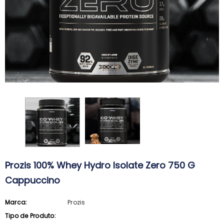
Prozis 100% Whey Hydro Isolate Zero 750 G
Cappuccino
Marca:
Prozis
ARKOPHARMA
SVR
Tipo de Produto:
Arkopharma Stop Piolhos Loção
SVR Spirial Deo Duche 400Ml + R