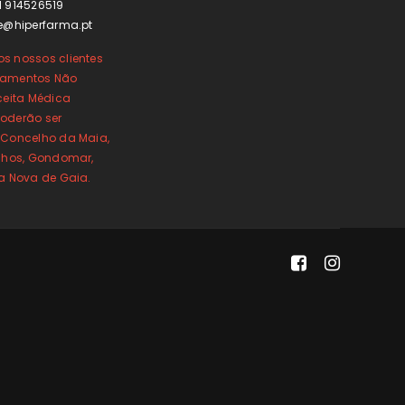
1 914526519
e@hiperfarma.pt
s nossos clientes
camentos Não
ceita Médica
oderão ser
 Concelho da Maia,
inhos, Gondomar,
la Nova de Gaia.