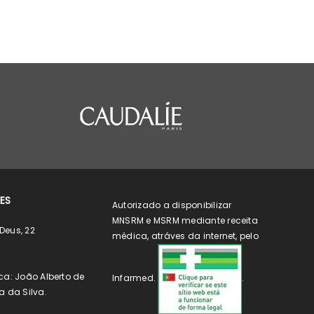
ES
Autorizado a disponibilizar
MNSRM e MSRM mediante receita
Deus, 22
médica, atráves da internet, pelo
ca: João Alberto de
Infarmed.
.
a da Silva.