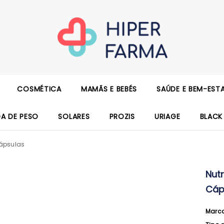
COSMÉTICA
MAMÃS E BEBÉS
SAÚDE E BEM-EST
DA DE PESO
SOLARES
PROZIS
URIAGE
BLACK
ápsulas
Nut
Cáp
Marc