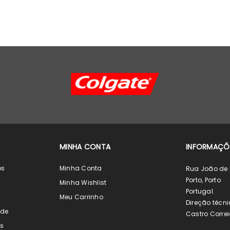
MINHA CONTA
INFORMAÇÕ
os
Minha Conta
Rua João de 
Porto, Porto
s
Minha Wishlist
Portugal.
s
Meu Carrinho
Direção técni
ade
Castro Correi
s