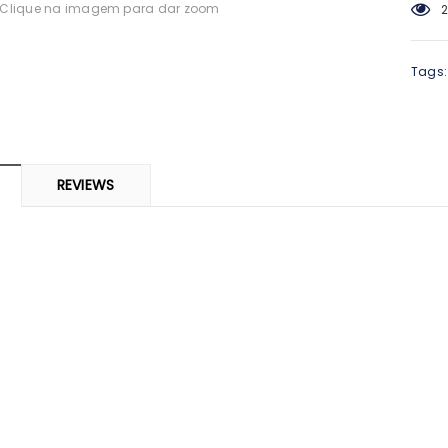
Clique na imagem para dar zoom
3
-0%
Tags:
REVIEWS
ARMA
SVR
 Piolhos Loção
SVR Spirial Deo Duche 400Ml +
Cisti
 125ml + Pente
Refill
69
€14,23