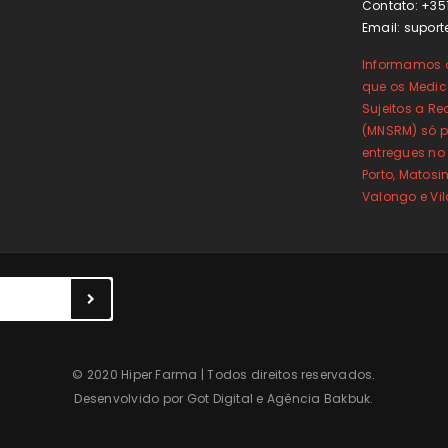
Contato: +35
Email:
suport
Informamos o
que os Medi
Sujeitos a Re
(MNSRM) só p
entregues no
Porto, Matos
Valongo e Vi
© 2020 Hiper Farma | Todos direitos reservados.
Desenvolvido por
Got Digital
e
Agência Bakbuk
.