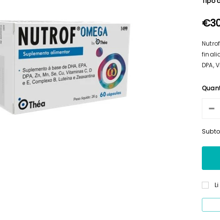
Tipo 
€30
Nutro
final
DPA, 
Quan
Subto
L