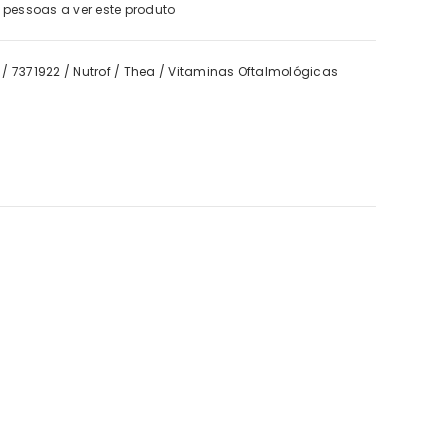
pessoas a ver este produto
/
7371922
/
Nutrof
/
Thea
/
Vitaminas Oftalmológicas
IFC
tone Forte BD Trio 2 = 3
€43,40
€42,01