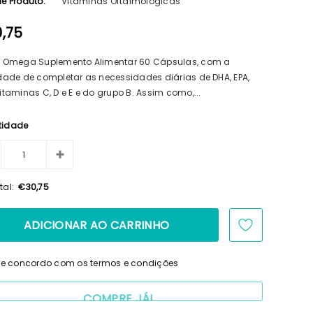
de Produto:
Vitaminas Oftalmológicas
,75
f Omega Suplemento Alimentar 60 Cápsulas, com a
idade de completar as necessidades diárias de DHA, EPA,
Vitaminas C, D e E e do grupo B. Assim como,...
tidade
tal:
€30,75
i e concordo com os termos e condições
COMPRE JÁ!