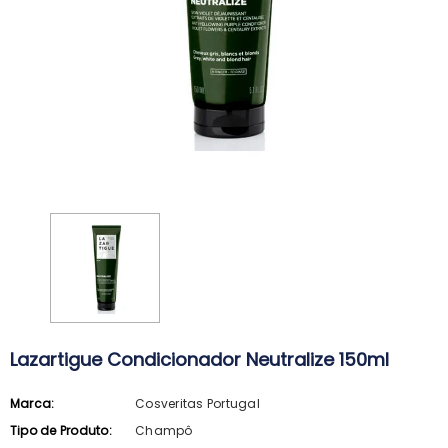
Lazartigue Condicionador Neutralize 150ml
Marca:
Cosveritas Portugal
ARKOPHARMA
SVR
Tipo de Produto:
Champô
Arkopharma Stop Piolhos Loção
SVR Spirial Deo Duche 400Ml + R