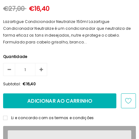
100ml + Shampoo 125ml + Pente
€15,69
€14,23
€27,00
€16,40
Lazartigue Condicionador Neutralize 150ml Lazartigue
Condicionador Neutralize é um condicionador que neutraliza de
forma eficaz os tons indesejados, nutre e protege o cabelo.
Formulado para cabelo grisalho, branco...
Quantidade
Subtotal:
€16,40
Li e concordo com os termos e condições