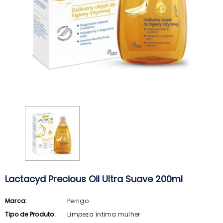
Lactacyd Precious Oil Ultra Suave 200ml
Marca:
Perrigo
ARKOPHARMA
SVR
Tipo de Produto:
Limpeza íntima mulher
Arkopharma Stop Piolhos Loção
SVR Spirial Deo Duche 400Ml + R