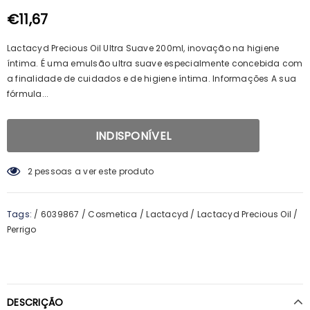
100ml + Shampoo 125ml + Pente
€15,69
€14,23
€11,67
Lactacyd Precious Oil Ultra Suave 200ml, inovação na higiene
íntima. É uma emulsão ultra suave especialmente concebida com
a finalidade de cuidados e de higiene íntima. Informações A sua
fórmula...
2
pessoas a ver este produto
Tags:
/
6039867
/
Cosmetica
/
Lactacyd
/
Lactacyd Precious Oil
/
Perrigo
DESCRIÇÃO