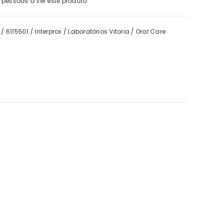
pessoas a ver este produto
/
6115501
/
Interprox
/
Laboratórios Vitoria
/
Oral Care
IFC
tone Forte BD Trio 2 = 3
€43,40
€42,01