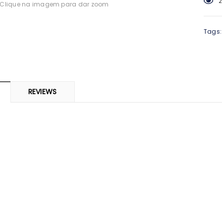
2
Clique na imagem para dar zoom
-0%
Tags:
REVIEWS
ARMA
SVR
 Piolhos Loção
SVR Spirial Deo Duche 400Ml +
Cisti
 125ml + Pente
Refill
69
€14,23