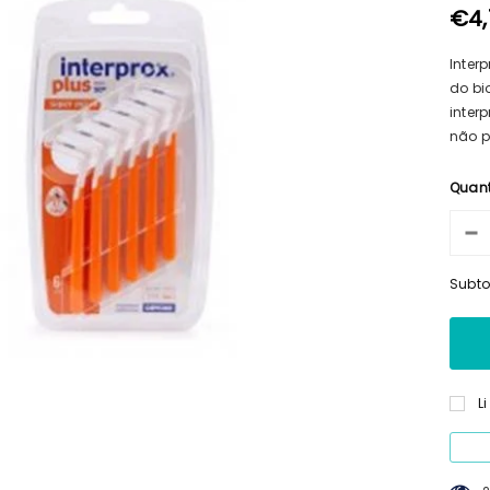
€4,
Inter
do bi
inter
não p
Quan
Subto
L