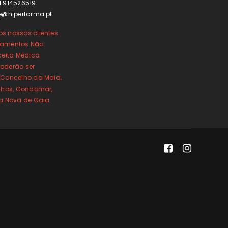
1 914526519
e@hiperfarma.pt
s nossos clientes
camentos Não
ceita Médica
oderão ser
 Concelho da Maia,
inhos, Gondomar,
la Nova de Gaia.