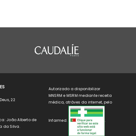
ES
Autorizado a disponibilizar
MNSRM e MSRM mediante receita
Deus, 22
médica, atráves da internet, pelo
ca: João Alberto de
Infarmed.
.
a da Silva.