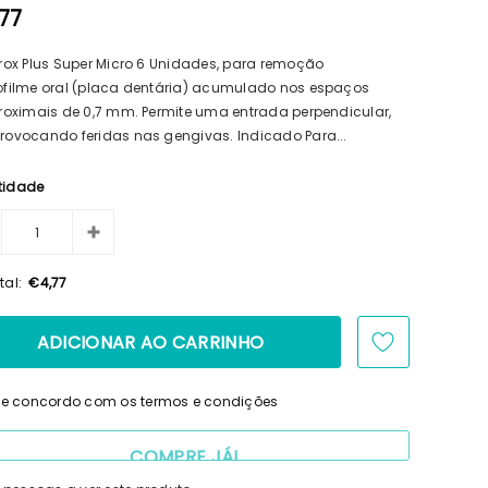
77
prox Plus Super Micro 6 Unidades, para remoção
ofilme oral (placa dentária) acumulado nos espaços
proximais de 0,7 mm. Permite uma entrada perpendicular,
rovocando feridas nas gengivas. Indicado Para...
tidade
tal:
€4,77
i e concordo com os termos e condições
COMPRE JÁ!