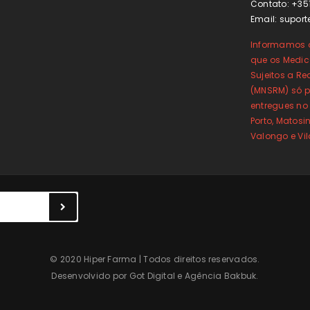
Contato: +35
Email:
suport
Informamos o
que os Medi
Sujeitos a Re
(MNSRM) só p
entregues no
Porto, Matos
Valongo e Vi
© 2020 Hiper Farma | Todos direitos reservados.
Desenvolvido por
Got Digital
e
Agência Bakbuk
.