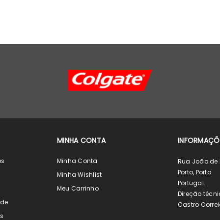
MINHA CONTA
INFORMAÇÕ
os
Minha Conta
Rua João de 
Porto, Porto
s
Minha Wishlist
Portugal.
s
Meu Carrinho
Direção técni
ade
Castro Correi
s