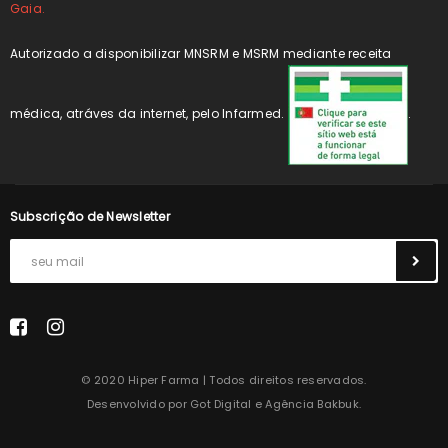
Gaia.
Autorizado a disponibilizar MNSRM e MSRM mediante receita
médica, atráves da internet, pelo Infarmed.
.
Subscrição de Newsletter
© 2020 Hiper Farma | Todos direitos reservados.
Desenvolvido por
Got Digital
e
Agência Bakbuk
.