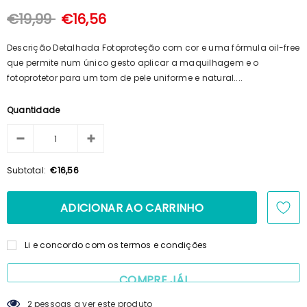
100ml + Shampoo 125ml + Pente
€15,69
€14,23
€19,99
€16,56
Descrição Detalhada Fotoproteção com cor e uma fórmula oil-free
que permite num único gesto aplicar a maquilhagem e o
fotoprotetor para um tom de pele uniforme e natural....
Quantidade
Subtotal:
€16,56
Li e concordo com os termos e condições
COMPRE JÁ!
2
pessoas a ver este produto