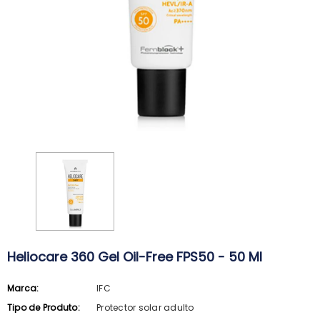
Heliocare 360 Gel Oil-Free FPS50 - 50 Ml
Marca:
IFC
ARKOPHARMA
SVR
Tipo de Produto:
Protector solar adulto
Arkopharma Stop Piolhos Loção
SVR Spirial Deo Duche 400Ml + R