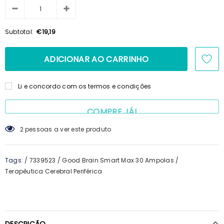
100ml + Shampoo 125ml + Pente
€15,69
€14,23
Subtotal:
€19,19
Li e concordo com os termos e condições
COMPRE JÁ!
12
pessoas a ver este produto
Tags:
/
7339523
/
Good Brain Smart Max 30 Ampolas
/
Terapêutica Cerebral Periférica
DESCRIÇÃO