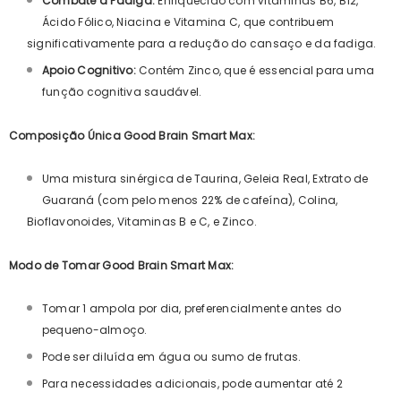
Combate à Fadiga:
Enriquecido com vitaminas B6, B12,
Ácido Fólico, Niacina e Vitamina C, que contribuem
significativamente para a redução do cansaço e da fadiga.
Apoio Cognitivo:
Contém Zinco, que é essencial para uma
função cognitiva saudável.
Composição Única Good Brain Smart Max:
Uma mistura sinérgica de Taurina, Geleia Real, Extrato de
Guaraná (com pelo menos 22% de cafeína), Colina,
Bioflavonoides, Vitaminas B e C, e Zinco.
Modo de Tomar Good Brain Smart Max:
Tomar 1 ampola por dia, preferencialmente antes do
pequeno-almoço.
Pode ser diluída em água ou sumo de frutas.
Para necessidades adicionais, pode aumentar até 2