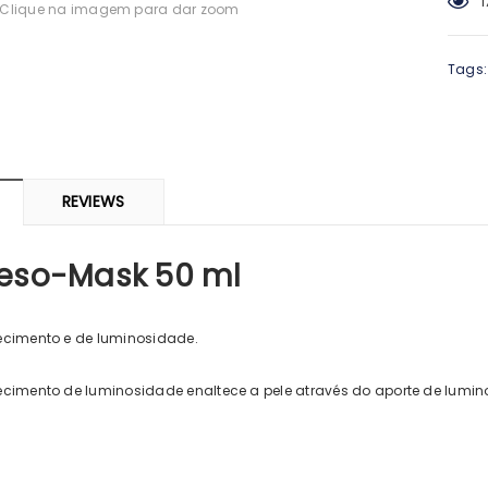
1
Clique na imagem para dar zoom
-0%
Tags:
REVIEWS
ARMA
SVR
Meso-Mask 50 ml
 Piolhos Loção
SVR Spirial Deo Duche 400Ml +
Cisti
 125ml + Pente
Refill
69
€14,23
ecimento e de luminosidade.
cimento de luminosidade enaltece a pele através do aporte de luminos