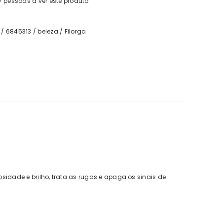
7
pessoas a ver este produto
/
6845313
/
beleza
/
Filorga
IFC
tone Forte BD Trio 2 = 3
€43,40
€42,01
idade e brilho, trata as rugas e apaga os sinais de