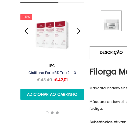
-0%
DESCRIÇÃO
IFC
ARKOPH
Filorga 
Ml +
Cistitone Forte BD Trio 2 = 3
Arkopharma Stop
100ml + Shampoo
€43,40
€42,01
€15,
Máscara antienvelh
Máscara antienvelhe
fadiga.
Substâncias ativas: