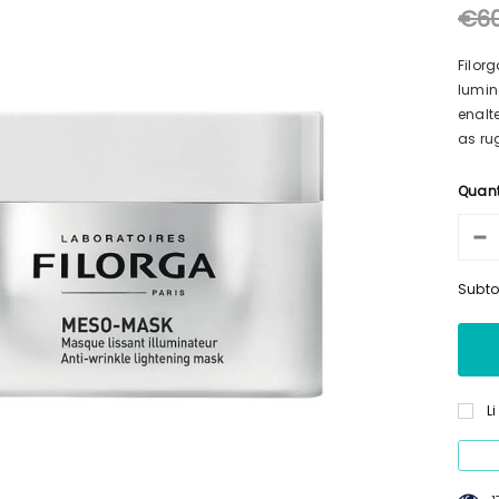
€6
Filor
lumin
enalt
as ru
Quan
Subto
L