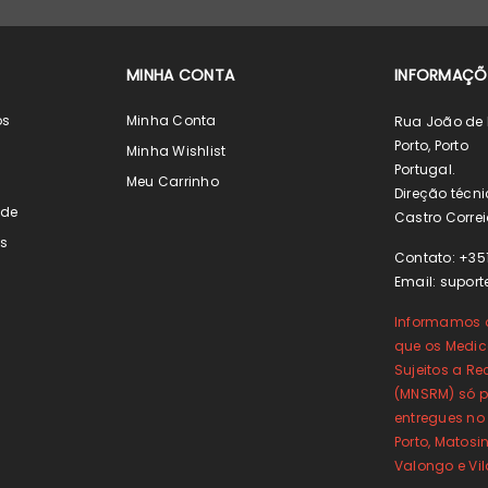
MINHA CONTA
INFORMAÇÕ
os
Minha Conta
Rua João de 
Porto, Porto
s
Minha Wishlist
Portugal.
s
Meu Carrinho
Direção técni
ade
Castro Correi
s
Contato: +35
Email:
suport
Informamos o
que os Medi
Sujeitos a Re
(MNSRM) só p
entregues no
Porto, Matos
Valongo e Vi