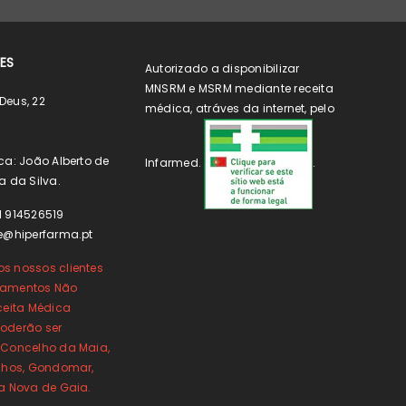
ES
Autorizado a disponibilizar
MNSRM e MSRM mediante receita
Deus, 22
médica, atráves da internet, pelo
ca: João Alberto de
Infarmed.
.
a da Silva.
1 914526519
e@hiperfarma.pt
s nossos clientes
camentos Não
ceita Médica
oderão ser
 Concelho da Maia,
inhos, Gondomar,
la Nova de Gaia.