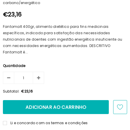
carbono/energético
100ml + Shampoo 125ml + Pente
€15,69
€14,23
€23,16
Fantomalt 400gr, alimento dietético para fins medicinais
específicos, indicado para satisfação das necessidades
nutricionais de doentes com ingestão energética insuficiente ou
com necessidades energéticas aumentadas. DESCRITIVO
Fantomalt é...
Quantidade
Subtotal:
€23,16
Li e concordo com os termos e condições