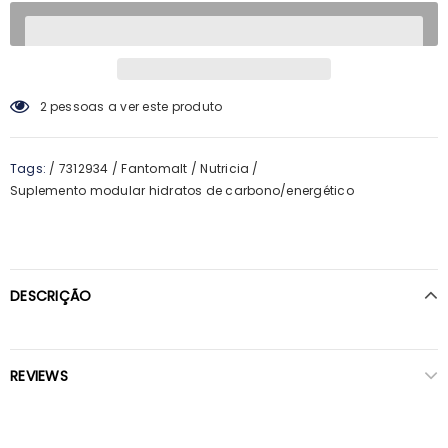
2
pessoas a ver este produto
Tags:
/
7312934
/
Fantomalt
/
Nutricia
/
Suplemento modular hidratos de carbono/energético
DESCRIÇÃO
REVIEWS