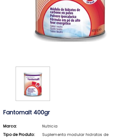
Fantomalt 400gr
Marca:
Nutricia
ARKOPHARMA
SVR
Tipo de Produto:
Suplemento modular hidratos de
Arkopharma Stop Piolhos Loção
SVR Spirial Deo Duche 400Ml + R