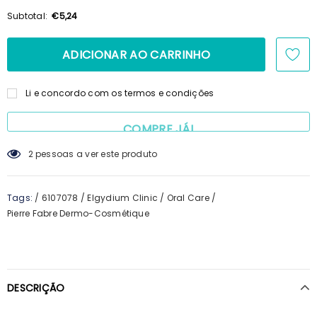
100ml + Shampoo 125ml + Pente
€15,69
€14,23
Subtotal:
€5,24
Li e concordo com os termos e condições
COMPRE JÁ!
2
pessoas a ver este produto
Tags:
/
6107078
/
Elgydium Clinic
/
Oral Care
/
Pierre Fabre Dermo-Cosmétique
DESCRIÇÃO