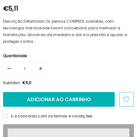
100ml + Shampoo 125ml + Pente
€15,69
€14,23
€5,11
Descrição Detalhada Os pensos COMPEED Joanetes, com
tecnologia hidrocoloide foram concebidos para melhorar a
hidratação, aliviando de imediato a dor e a pressão e ajudar a
proteger contra...
Quantidade
Subtotal:
€5,11
Li e concordo com os termos e condições