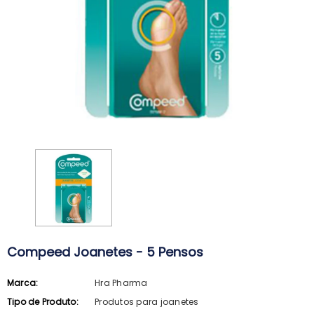
Compeed Joanetes - 5 Pensos
Marca:
Hra Pharma
ARKOPHARMA
SVR
Tipo de Produto:
Produtos para joanetes
Arkopharma Stop Piolhos Loção
SVR Spirial Deo Duche 400Ml + R