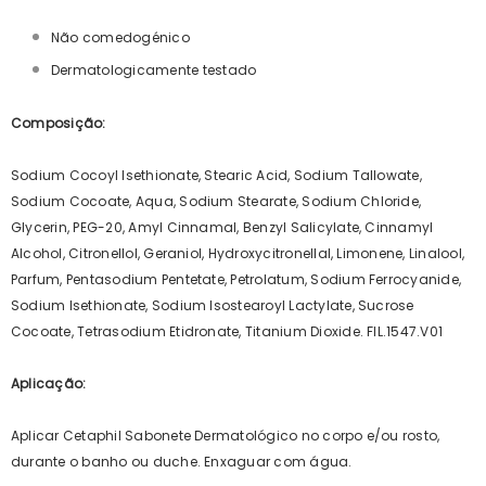
Não comedogénico
Dermatologicamente testado
Composição:
Sodium Cocoyl lsethionate, Stearic Acid, Sodium Tallowate,
Sodium Cocoate, Aqua, Sodium Stearate, Sodium Chloride,
Glycerin, PEG-20, Amyl Cinnamal, Benzyl Salicylate, Cinnamyl
Alcohol, Citronellol, Geraniol, Hydroxycitronellal, Limonene, Linalool,
Parfum, Pentasodium Pentetate, Petrolatum, Sodium Ferrocyanide,
Sodium Isethionate, Sodium Isostearoyl Lactylate, Sucrose
Cocoate, Tetrasodium Etidronate, Titanium Dioxide. FIL.1547.V01
Aplicação:
Aplicar Cetaphil Sabonete Dermatológico no corpo e/ou rosto,
durante o banho ou duche. Enxaguar com água.