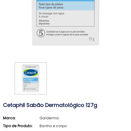
Cetaphil Sabão Dermatológico 127g
Marca:
Galderma
ARKOPHARMA
SVR
Tipo de Produto:
Banho e corpo
Arkopharma Stop Piolhos Loção
SVR Spirial Deo Duche 400Ml + R