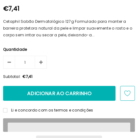
100ml + Shampoo 125ml + Pente
€15,69
€14,23
€7,41
Cetaphil Sabão Dermatológico 127g Formulado para manter a
barreira protetora natural da pele e limpar suavemente o rosto e o
corpo sem irritar ou secar a pele, deixando-a...
Quantidade
Subtotal:
€7,41
Li e concordo com os termos e condições