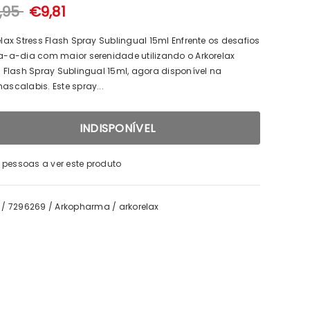
,95
€9,81
elax Stress Flash Spray Sublingual 15ml Enfrente os desafios
a-a-dia com maior serenidade utilizando o Arkorelax
s Flash Spray Sublingual 15ml, agora disponível na
ascalabis. Este spray...
3
pessoas a ver este produto
/
7296269
/
Arkopharma
/
arkorelax