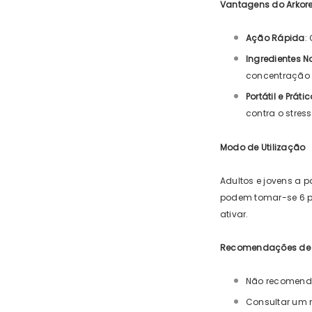
Vantagens do Arkore
Ação Rápida
:
Ingredientes N
concentração 
Portátil e Prátic
contra o stress
Modo de Utilização
Adultos e jovens a p
podem tomar-se 6 pu
ativar.
Recomendações de
Não recomend
Consultar um m