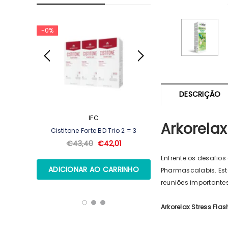
-0%
DESCRIÇÃO
IFC
ARKOPH
Arkorelax
Ml +
Cistitone Forte BD Trio 2 = 3
Arkopharma Stop
100ml + Shampoo
€43,40
€42,01
€15,
Enfrente os desafios
Pharmascalabis. Est
reuniões importante
Arkorelax Stress Fla