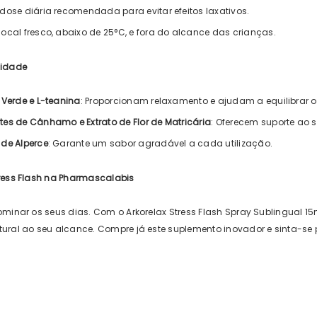
dose diária recomendada para evitar efeitos laxativos.
ocal fresco, abaixo de 25°C, e fora do alcance das crianças.
lidade
 Verde e L-teanina
: Proporcionam relaxamento e ajudam a equilibrar o
es de Cânhamo e Extrato de Flor de Matricária
: Oferecem suporte ao 
de Alperce
: Garante um sabor agradável a cada utilização.
tress Flash na Pharmascalabis
dominar os seus dias. Com o Arkorelax Stress Flash Spray Sublingual 
tural ao seu alcance. Compre já este suplemento inovador e sinta-se 