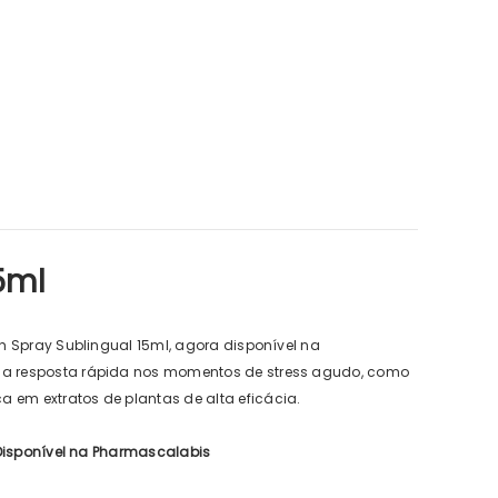
IFC
5ml
tone Forte BD Trio 2 = 3
€43,40
€42,01
sh Spray Sublingual 15ml, agora disponível na
uma resposta rápida nos momentos de stress agudo, como
 em extratos de plantas de alta eficácia.
, Disponível na Pharmascalabis