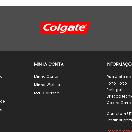
MINHA CONTA
INFORMAÇÕ
os
Minha Conta
Rua João de 
Porto, Porto
s
Minha Wishlist
Portugal.
s
Meu Carrinho
Direção técni
ade
Castro Correi
s
Contato: +35
Email:
suport
Informamos o