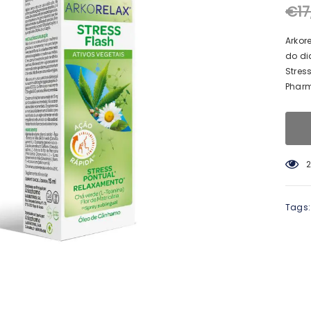
€17
Arkor
do di
Stres
Pharm
1
Tags: