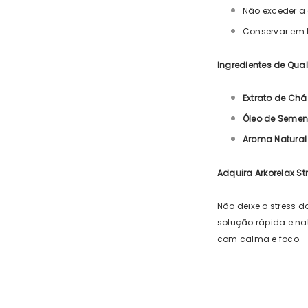
Não exceder a 
Conservar em l
Ingredientes de Qua
Extrato de Chá
Óleo de Sement
Aroma Natural 
Adquira Arkorelax S
Não deixe o stress 
solução rápida e na
com calma e foco.