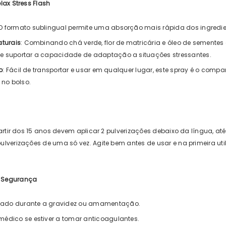
lax Stress Flash
 O formato sublingual permite uma absorção mais rápida dos ingredien
aturais
: Combinando chá verde, flor de matricária e óleo de sementes
e suportar a capacidade de adaptação a situações stressantes.
o
: Fácil de transportar e usar em qualquer lugar, este spray é o com
 no bolso.
artir dos 15 anos devem aplicar 2 pulverizações debaixo da língua, até
lverizações de uma só vez. Agite bem antes de usar e na primeira u
 Segurança
ado durante a gravidez ou amamentação.
édico se estiver a tomar anticoagulantes.