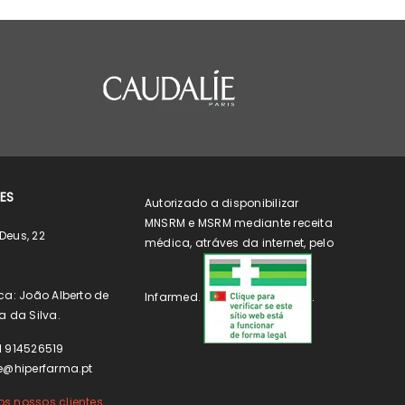
ES
Autorizado a disponibilizar
MNSRM e MSRM mediante receita
Deus, 22
médica, atráves da internet, pelo
ca: João Alberto de
Infarmed.
.
a da Silva.
1 914526519
e@hiperfarma.pt
s nossos clientes