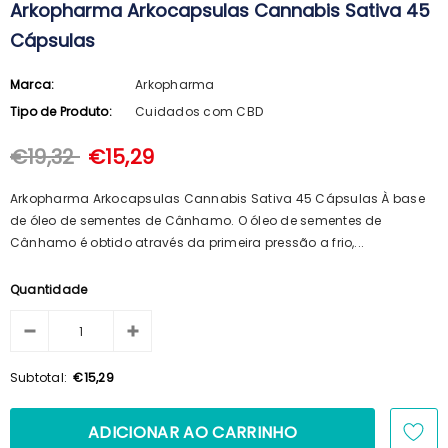
Arkopharma Arkocapsulas Cannabis Sativa 45
100ml + Shampoo 125ml + Pente
€15,69
€14,23
Cápsulas
Marca:
Arkopharma
Tipo de Produto:
Cuidados com CBD
€19,32
€15,29
Arkopharma Arkocapsulas Cannabis Sativa 45 Cápsulas À base
de óleo de sementes de Cânhamo. O óleo de sementes de
Cânhamo é obtido através da primeira pressão a frio,...
Quantidade
Subtotal:
€15,29