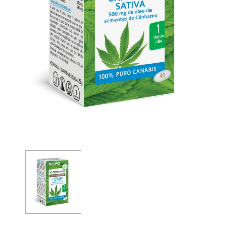
ARKOPHARMA
SVR
Arkopharma Stop Piolhos Loção
SVR Spirial Deo Duche 400Ml + R