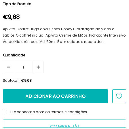
Tipo de Produto:
100ml + Shampoo 125ml + Pente
€15,69
€14,23
€9,68
Apivita Coffret Hugs and Kisses Honey Hidratação de Mãos e
Lábios O coffret inclui: Apivita Creme de Mãos Hidratante Intensivo
Ácido Hialurónico e Mel 50mL É um cuidado reparador...
Quantidade
Subtotal:
€9,68
Li e concordo com os termos e condições
COMPRE JÁ!