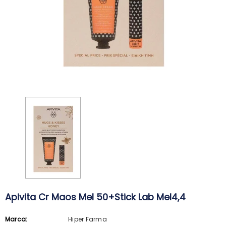
Apivita Cr Maos Mel 50+Stick Lab Mel4,4
ARKOPHARMA
SVR
Marca:
Hiper Farma
Arkopharma Stop Piolhos Loção
SVR Spirial Deo Duche 400Ml + R