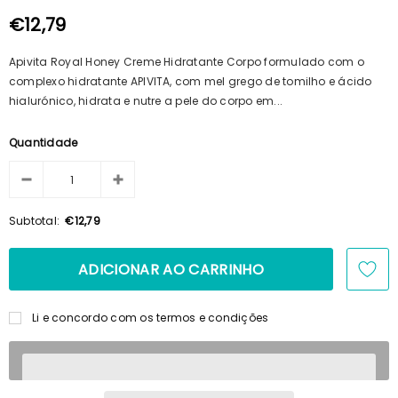
100ml + Shampoo 125ml + Pente
€15,69
€14,23
€12,79
Apivita Royal Honey Creme Hidratante Corpo formulado com o
complexo hidratante APIVITA, com mel grego de tomilho e ácido
hialurónico, hidrata e nutre a pele do corpo em...
Quantidade
Subtotal:
€12,79
Li e concordo com os termos e condições