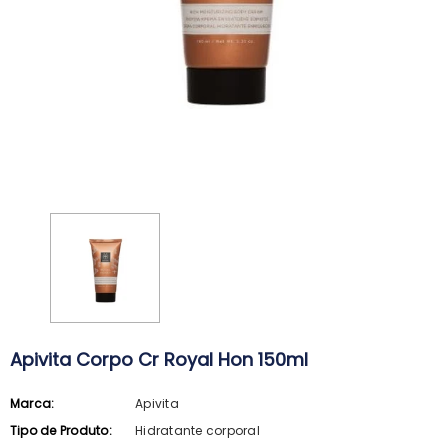
Apivita Corpo Cr Royal Hon 150ml
Marca:
Apivita
ARKOPHARMA
SVR
Tipo de Produto:
Hidratante corporal
Arkopharma Stop Piolhos Loção
SVR Spirial Deo Duche 400Ml + R