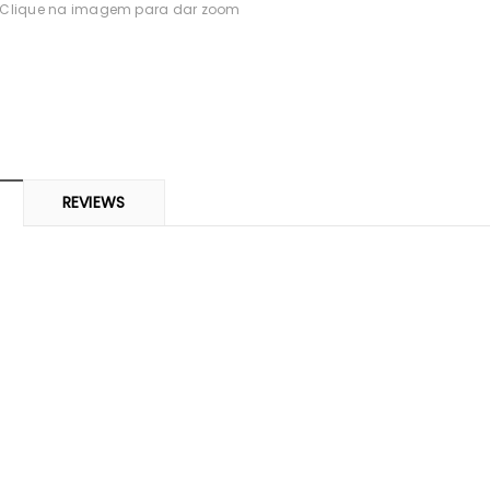
Clique na imagem para dar zoom
-0%
REVIEWS
ARMA
SVR
 Piolhos Loção
SVR Spirial Deo Duche 400Ml +
Cisti
 125ml + Pente
Refill
69
€14,23