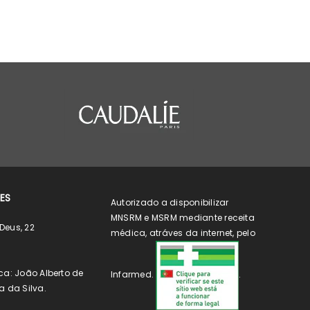
ES
Autorizado a disponibilizar
MNSRM e MSRM mediante receita
Deus, 22
médica, atráves da internet, pelo
ca: João Alberto de
Infarmed.
.
a da Silva.