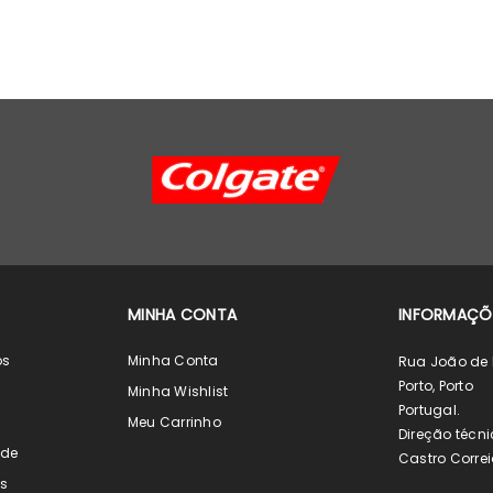
MINHA CONTA
INFORMAÇÕ
os
Minha Conta
Rua João de 
Porto, Porto
s
Minha Wishlist
Portugal.
s
Meu Carrinho
Direção técni
ade
Castro Correi
s