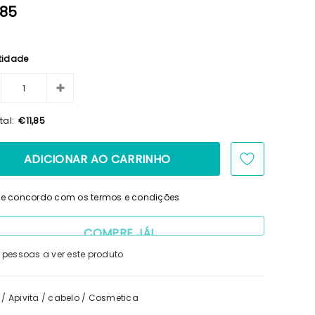
,85
tidade
tal:
€11,85
i e concordo com os termos e condições
COMPRE JÁ!
pessoas a ver este produto
/
Apivita
/
cabelo
/
Cosmetica