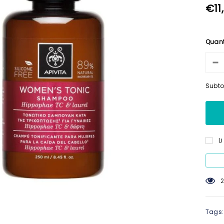
€11
Quan
Subto
L
2
Tags: