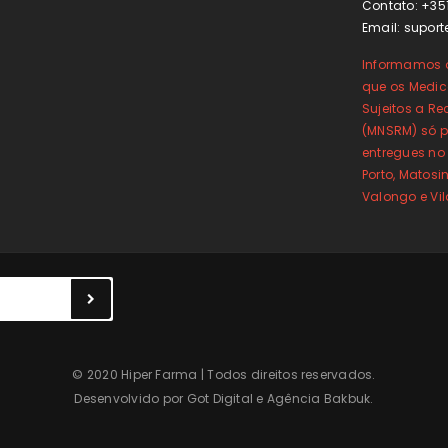
Contato: +35
Email:
suport
Informamos o
que os Medi
Sujeitos a Re
(MNSRM) só p
entregues no
Porto, Matos
Valongo e Vi
© 2020 Hiper Farma | Todos direitos reservados.
Desenvolvido por
Got Digital
e
Agência Bakbuk
.