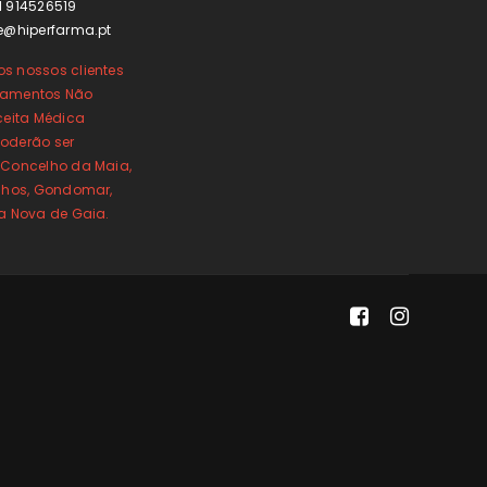
1 914526519
e@hiperfarma.pt
s nossos clientes
camentos Não
ceita Médica
oderão ser
 Concelho da Maia,
inhos, Gondomar,
la Nova de Gaia.