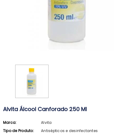
Alvita Álcool Canforado 250 Ml
Marca:
Alvita
ARKOPHARMA
SVR
Tipo de Produto:
Antisépticos e desinfectantes
Arkopharma Stop Piolhos Loção
SVR Spirial Deo Duche 400Ml + R