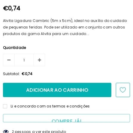
100ml + Shampoo 125ml + Pente
€15,69
€14,23
€0,74
Alvita Ligadura Cambric (5m x 5cm), ideal no auxílio do cuidado
de pequenas feridas. Pode ser utilizado em conjunto com outros
produtos da gama Alvita para um cuidado...
Quantidade
Subtotal:
€0,74
Li e concordo com os termos e condições
COMPRE JÁ!
2
pessoas a ver este produto