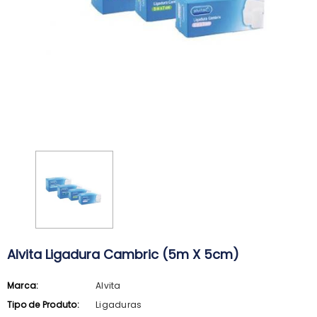
Alvita Ligadura Cambric (5m X 5cm)
Marca:
Alvita
ARKOPHARMA
SVR
Tipo de Produto:
Ligaduras
Arkopharma Stop Piolhos Loção
SVR Spirial Deo Duche 400Ml + R