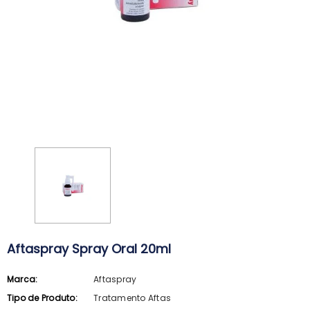
Aftaspray Spray Oral 20ml
Marca:
Aftaspray
ARKOPHARMA
SVR
Tipo de Produto:
Tratamento Aftas
Arkopharma Stop Piolhos Loção
SVR Spirial Deo Duche 400Ml + R