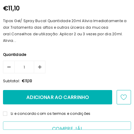
100ml + Shampoo 125ml + Pente
€15,69
€14,23
€11,10
Tipos Gel/ Spray Bucal Quantidade 20ml Alivia Imediatamente a
dor.Tratamento das aftas e outras úlceras da mucosa
oral.Conselhos de utilização: Aplicar 2 ou 3 vezes por dia.20ml.
Alivia...
Quantidade
Subtotal:
€11,10
Li e concordo com os termos e condições
COMPRE JÁ!